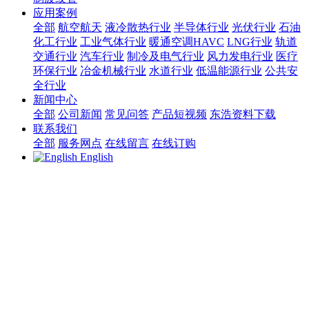
应用案例
全部
航空航天
液冷散热行业
半导体行业
光伏行业
石油
化工行业
工业气体行业
暖通空调HAVC
LNG行业
轨道
交通行业
汽车行业
制冷及电气行业
风力发电行业
医疗
环保行业
冶金机械行业
水道行业
低温能源行业
公共安
全行业
新闻中心
全部
公司新闻
常见问答
产品短视频
东浩资料下载
联系我们
全部
服务网点
在线留言
在线订购
English