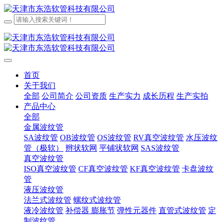
首页
关于我们
全部
公司简介
公司资质
生产实力
成长历程
生产实拍
产品中心
全部
金属波纹管
SA波纹管
OB波纹管
OS波纹管
RV真空波纹管
水压波纹
管（极软）
辫状软网
平铺状软网
SAS波纹管
真空波纹管
ISO真空波纹管
CF真空波纹管
KF真空波纹管
卡盘波纹
管
液压波纹管
法兰式波纹管
螺纹式波纹管
液冷波纹管
补偿器 膨胀节
弹性元器件
直管式波纹管
定
制波纹管