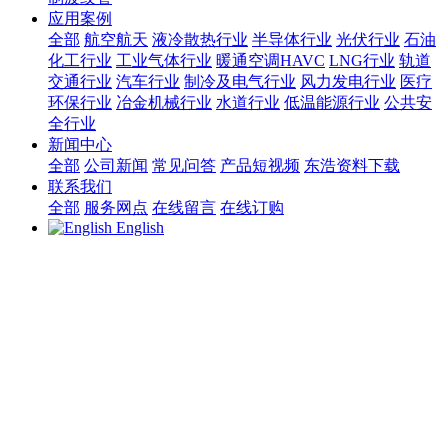
应用案例
全部
航空航天
液冷散热行业
半导体行业
光伏行业
石油
化工行业
工业气体行业
暖通空调HAVC
LNG行业
轨道
交通行业
汽车行业
制冷及电气行业
风力发电行业
医疗
环保行业
冶金机械行业
水道行业
低温能源行业
公共安
全行业
新闻中心
全部
公司新闻
常见问答
产品短视频
东浩资料下载
联系我们
全部
服务网点
在线留言
在线订购
English