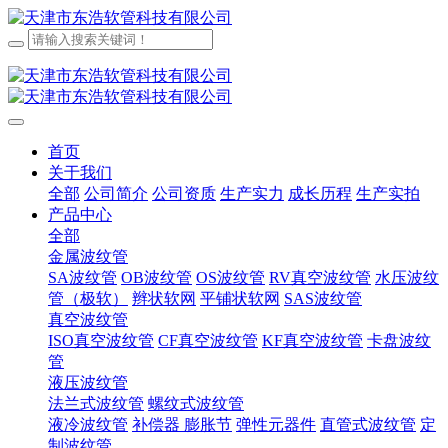
首页
关于我们
全部
公司简介
公司资质
生产实力
成长历程
生产实拍
产品中心
全部
金属波纹管
SA波纹管
OB波纹管
OS波纹管
RV真空波纹管
水压波纹
管（极软）
辫状软网
平铺状软网
SAS波纹管
真空波纹管
ISO真空波纹管
CF真空波纹管
KF真空波纹管
卡盘波纹
管
液压波纹管
法兰式波纹管
螺纹式波纹管
液冷波纹管
补偿器 膨胀节
弹性元器件
直管式波纹管
定
制波纹管